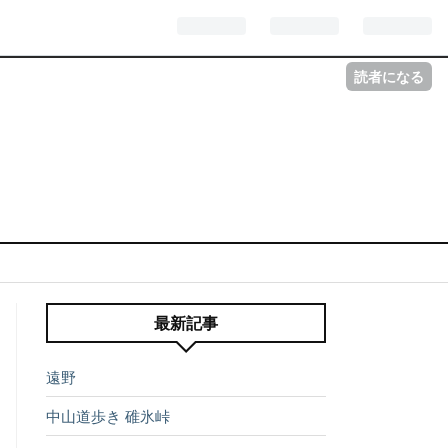
読者になる
最新記事
遠野
中山道歩き 碓氷峠