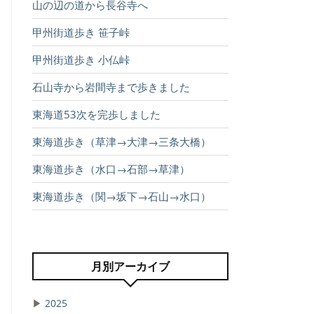
山の辺の道から長谷寺へ
甲州街道歩き 笹子峠
甲州街道歩き 小仏峠
石山寺から岩間寺まで歩きました
東海道53次を完歩しました
東海道歩き（草津→大津→三条大橋）
東海道歩き（水口→石部→草津）
東海道歩き（関→坂下→石山→水口）
月別アーカイブ
▶
2025