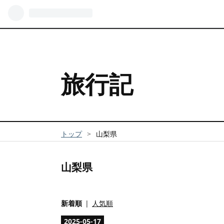
旅行記
トップ
>
山梨県
山梨県
新着順
人気順
2025
-
05
-
17