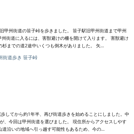
旧甲州街道の笹子峠を歩きました。 笹子駅旧甲州街道まで甲州
旧甲州街道に入るには、害獣避けの柵を開けて入ります。 害獣避け
の杉までの道2途中いくつも倒木がありました。 矢…
完歩してから約1年半、再び街道歩きを始めることにしました。中
が、今回は甲州街道を選びました。 現住所からアクセスしやす
山道沿いの地域へ引っ越す可能性もあるため、今の…