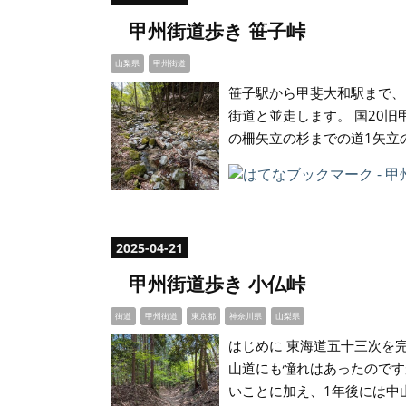
甲州街道歩き 笹子峠
山梨県
甲州街道
笹子駅から甲斐大和駅まで、
街道と並走します。 国20
の柵矢立の杉までの道1矢立
2025
-
04
-
21
甲州街道歩き 小仏峠
街道
甲州街道
東京都
神奈川県
山梨県
はじめに 東海道五十三次を
山道にも憧れはあったのです
いことに加え、1年後には中